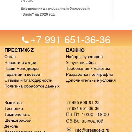
745.00
Ежедневник датированный бирюзовый
"Basis" на 2026 год
+7 991 651-36-36
ПРЕСТИЖ-Z
ВАЖНО
О нас
Наборы сувениров
Новости и акции
Услуги дизайна
Наши менеджеры
Требования к макетам
Гарантии и возврат
Разработка полиграфии
Отзывы и благодарности
Дополнительные условия
Политика обработки данных
Вышивка
+7 495 609-61-22
Тиснение
+7 991 651-36-36
Пн-Пт: 10:00 - 18:00
Тампопечать
Шелкография
Сб-Вс: выходной
Деколь
info@prestige-z.ru
Лазерная гравировка